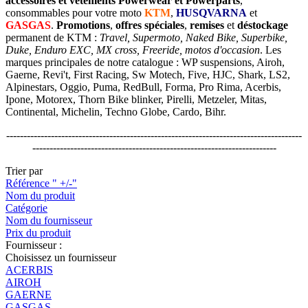
accessoires et vêtements Powerwear et Powerparts
,
consommables pour votre moto
KTM
,
HUSQVARNA
et
GASGAS
.
Promotions
,
offres spéciales
,
remises
et
déstockage
permanent de KTM :
Travel, Supermoto, Naked Bike, Superbike,
Duke, Enduro EXC, MX cross, Freeride, motos d'occasion
. Les
marques principales de notre catalogue : WP suspensions, Airoh,
Gaerne, Revi't, First Racing, Sw Motech, Five, HJC, Shark, LS2,
Alpinestars, Oggio, Puma, RedBull, Forma, Pro Rima, Acerbis,
Ipone, Motorex, Thorn Bike blinker, Pirelli, Metzeler, Mitas,
Continental, Michelin, Techno Globe, Cardo, Bihr.
--------------------------------------------------------------------------------------
-----------------------------------------------------------------------
Trier par
Référence " +/-"
Nom du produit
Catégorie
Nom du fournisseur
Prix du produit
Fournisseur :
Choisissez un fournisseur
ACERBIS
AIROH
GAERNE
GASGAS