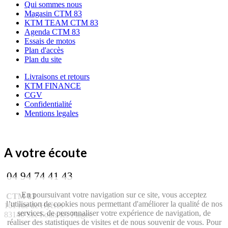
Qui sommes nous
Magasin CTM 83
KTM TEAM CTM 83
Agenda CTM 83
Essais de motos
Plan d'accès
Plan du site
Livraisons et retours
KTM FINANCE
CGV
Confidentialité
Mentions legales
A votre écoute
04 94 74 41 43
En poursuivant votre navigation sur ce site, vous acceptez
CTM 83
l’utilisation de cookies nous permettant d'améliorer la qualité de nos
161 rue de Hyères
services, de personnaliser votre expérience de navigation, de
83140 Six-Fours les Plages
réaliser des statistiques de visites et de nous souvenir de vous. Pour