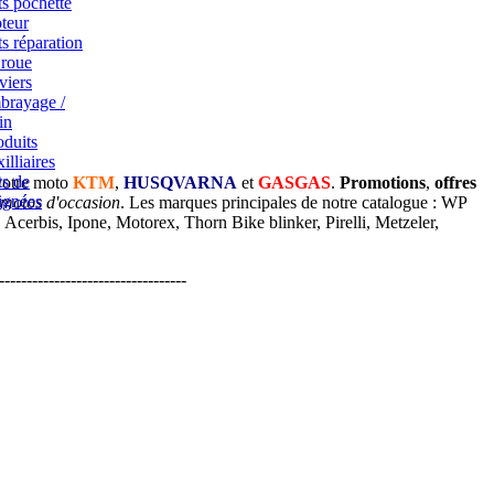
ts pochette
teur
ts réparation
 roue
viers
brayage /
in
oduits
illiaires
ts de
votre moto
KTM
,
HUSQVARNA
et
GASGAS
.
Promotions
,
offres
ignées
 motos d'occasion
. Les marques principales de notre catalogue : WP
cerbis, Ipone, Motorex, Thorn Bike blinker, Pirelli, Metzeler,
----------------------------------