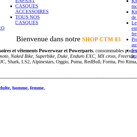
ENFANT
Ki
CASQUES
mo
ACCESSOIRES
Ki
TOUS NOS
de
CASQUES
Le
RO
em
fre
Bienvenue dans notre
SHOP CTM 83
Pr
aux
Se
soires et vêtements Powerwear et Powerparts
, consommables pour 
po
moto, Naked Bike, Superbike, Duke, Enduro EXC, MX cross, Freeride,
JC, Shark, LS2, Alpinestars, Oggio, Puma, RedBull, Forma, Pro Rima, A
------------------------------------------------------------------------------------------
dulte, homme, femme.