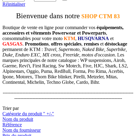
Réinitialiser
Bienvenue dans notre
SHOP CTM 83
Boutique de vente en ligne pour commander vos
équipements,
accessoires et vêtements Powerwear et Powerparts
,
consommables pour votre moto
KTM
,
HUSQVARNA
et
GASGAS
.
Promotions
,
offres spéciales
,
remises
et
déstockage
permanent de KTM :
Travel, Supermoto, Naked Bike, Superbike,
Duke, Enduro EXC, MX cross, Freeride, motos d'occasion
. Les
marques principales de notre catalogue : WP suspensions, Airoh,
Gaerne, Revi't, First Racing, Sw Motech, Five, HJC, Shark, LS2,
Alpinestars, Oggio, Puma, RedBull, Forma, Pro Rima, Acerbis,
Ipone, Motorex, Thorn Bike blinker, Pirelli, Metzeler, Mitas,
Continental, Michelin, Techno Globe, Cardo, Bihr.
--------------------------------------------------------------------------------------
-----------------------------------------------------------------------
Trier par
Catégorie du produit " +/-"
Nom du produit
Référence
Nom du fournisseur
Prix du produit