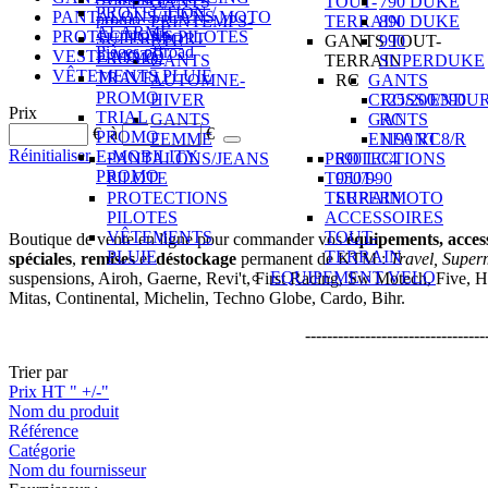
GANTS
TOUT-
790 DUKE
PROTECTION /
PANTALONS/JEANS MOTO
promo
PRINTEMPS-
TERRAIN
890 DUKE
ALARME
PROTECTIONS PILOTES
SUPERSPORT
ETE
GANTS TOUT-
990
Pièces offroad
VESTE MOTO
PROMO
GANTS
TERRAIN
SUPERDUKE
VÊTEMENTS PLUIE
TRAVEL
AUTOMNE-
RC
GANTS
PROMO
HIVER
CROSS/ENDU
125/200/390
Prix
TRIAL
GANTS
GANTS
RC
€
à
€
PROMO
FEMME
ENFANT
1190 RC8/R
Réinitialiser
E-MOBILITY
PANTALONS/JEANS
PROTECTIONS
690 LC4
PROMO
PILOTE
TOUT-
950/990
PROTECTIONS
TERRAIN
SUPERMOTO
PILOTES
ACCESSOIRES
VÊTEMENTS
TOUT-
Boutique de vente en ligne pour commander vos
équipements, acces
PLUIE
TERRAIN
spéciales
,
remises
et
déstockage
permanent de KTM :
Travel, Super
EQUIPEMENT VELO
suspensions, Airoh, Gaerne, Revi't, First Racing, Sw Motech, Five, H
Mitas, Continental, Michelin, Techno Globe, Cardo, Bihr.
---------------------------------
Trier par
Prix HT " +/-"
Nom du produit
Référence
Catégorie
Nom du fournisseur