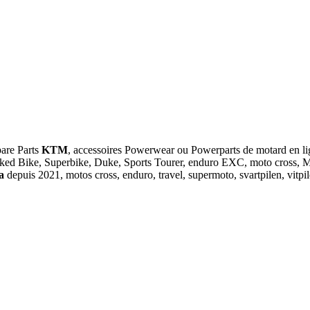
pare Parts
KTM
, accessoires Powerwear ou Powerparts de motar
ked Bike, Superbike, Duke, Sports Tourer, enduro EXC, moto cross, MX
na
depuis 2021, motos cross, enduro, travel, supermoto, svartpilen, vit