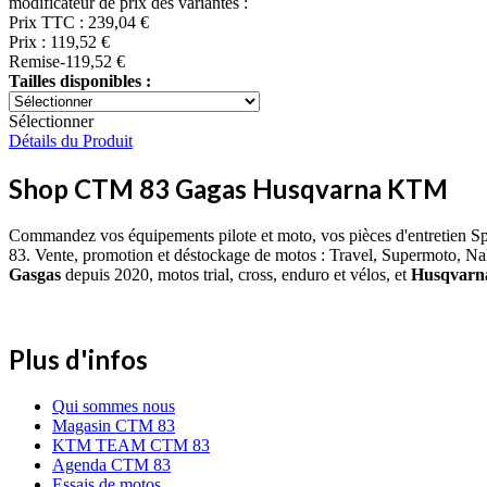
modificateur de prix des variantes :
Prix TTC :
239,04 €
Prix :
119,52 €
Remise
-119,52 €
Tailles disponibles :
Sélectionner
Détails du Produit
Shop CTM 83 Gagas Husqvarna KTM
Commandez vos équipements pilote et moto, vos pièces d'entretien S
83. Vente, promotion et déstockage de motos : Travel, Supermoto, Na
Gasgas
depuis 2020, motos trial, cross, enduro et vélos, et
Husqvar
Plus d'infos
Qui sommes nous
Magasin CTM 83
KTM TEAM CTM 83
Agenda CTM 83
Essais de motos