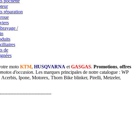
ts pochette
teur
ts réparation
 roue
viers
brayage /
in
oduits
illiaires
ts de
ignées
votre moto
KTM
,
HUSQVARNA
et
GASGAS
.
Promotions
,
offres
 motos d'occasion
. Les marques principales de notre catalogue : WP
cerbis, Ipone, Motorex, Thorn Bike blinker, Pirelli, Metzeler,
----------------------------------