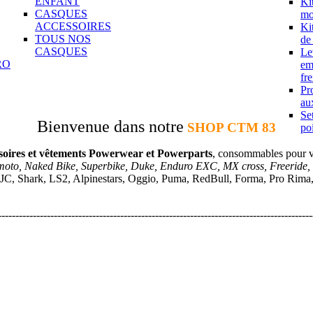
ENFANT
Ki
CASQUES
mo
ACCESSOIRES
Ki
TOUS NOS
de
CASQUES
Le
RO
em
fre
Pr
aux
Se
Bienvenue dans notre
SHOP CTM 83
po
soires et vêtements Powerwear et Powerparts
, consommables pour 
moto, Naked Bike, Superbike, Duke, Enduro EXC, MX cross, Freeride,
JC, Shark, LS2, Alpinestars, Oggio, Puma, RedBull, Forma, Pro Rima, A
------------------------------------------------------------------------------------------