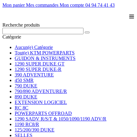
Mon panier
Mes commandes
Mon compte
04 94 74 41 43
≡
Recherche produits
Catégorie
Aucun(e) Catégorie
Tout(e) KTM POWERPARTS
GUIDON & INSTRUMENTS
1290 SUPER DUKE GT
1290 SUPER DUKE-R
390 ADVENTURE
450 SMR
790 DUKE
790/890 ADVENTURE/R
890 DUKE
EXTENSION LOGICIEL
RC 8C
POWERPARTS OFFROAD
1290 SADV R/S/T & 1050/1090/1190 ADV/R
1190 RC8/R
125/200/390 DUKE
SELLES