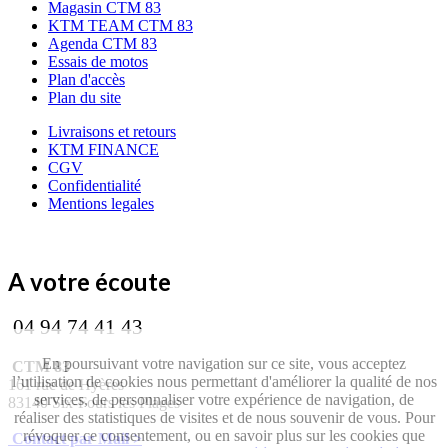
Magasin CTM 83
KTM TEAM CTM 83
Agenda CTM 83
Essais de motos
Plan d'accès
Plan du site
Livraisons et retours
KTM FINANCE
CGV
Confidentialité
Mentions legales
A votre écoute
04 94 74 41 43
En poursuivant votre navigation sur ce site, vous acceptez
CTM 83
l’utilisation de cookies nous permettant d'améliorer la qualité de nos
161 rue de Hyères
services, de personnaliser votre expérience de navigation, de
83140 Six-Fours les Plages
réaliser des statistiques de visites et de nous souvenir de vous. Pour
révoquer ce consentement, ou en savoir plus sur les cookies que
Contact par Mail >