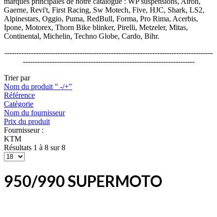
marques principales de notre catalogue : WP suspensions, Airoh,
Gaerne, Revi't, First Racing, Sw Motech, Five, HJC, Shark, LS2,
Alpinestars, Oggio, Puma, RedBull, Forma, Pro Rima, Acerbis,
Ipone, Motorex, Thorn Bike blinker, Pirelli, Metzeler, Mitas,
Continental, Michelin, Techno Globe, Cardo, Bihr.
--------------------------------------------------------------------------------------
-----------------------------------------------------------------------
Trier par
Nom du produit " -/+"
Référence
Catégorie
Nom du fournisseur
Prix du produit
Fournisseur :
KTM
Résultats 1 à 8 sur 8
950/990 SUPERMOTO