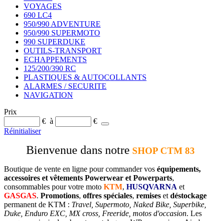
VOYAGES
690 LC4
950/990 ADVENTURE
950/990 SUPERMOTO
990 SUPERDUKE
OUTILS-TRANSPORT
ECHAPPEMENTS
125/200/390 RC
PLASTIQUES & AUTOCOLLANTS
ALARMES / SECURITE
NAVIGATION
Prix
€
à
€
Réinitialiser
Bienvenue dans notre
SHOP CTM 83
Boutique de vente en ligne pour commander vos
équipements,
accessoires et vêtements Powerwear et Powerparts
,
consommables pour votre moto
KTM
,
HUSQVARNA
et
GASGAS
.
Promotions
,
offres spéciales
,
remises
et
déstockage
permanent de KTM :
Travel, Supermoto, Naked Bike, Superbike,
Duke, Enduro EXC, MX cross, Freeride, motos d'occasion
. Les