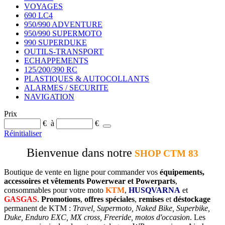
VOYAGES
690 LC4
950/990 ADVENTURE
950/990 SUPERMOTO
990 SUPERDUKE
OUTILS-TRANSPORT
ECHAPPEMENTS
125/200/390 RC
PLASTIQUES & AUTOCOLLANTS
ALARMES / SECURITE
NAVIGATION
Prix
€
à
€
Réinitialiser
Bienvenue dans notre
SHOP CTM 83
Boutique de vente en ligne pour commander vos
équipements,
accessoires et vêtements Powerwear et Powerparts
,
consommables pour votre moto
KTM
,
HUSQVARNA
et
GASGAS
.
Promotions
,
offres spéciales
,
remises
et
déstockage
permanent de KTM :
Travel, Supermoto, Naked Bike, Superbike,
Duke, Enduro EXC, MX cross, Freeride, motos d'occasion
. Les