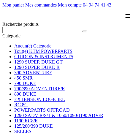
Mon panier
Mes commandes
Mon compte
04 94 74 41 43
≡
Recherche produits
Catégorie
Aucun(e) Catégorie
Tout(e) KTM POWERPARTS
GUIDON & INSTRUMENTS
1290 SUPER DUKE GT
1290 SUPER DUKE-R
390 ADVENTURE
450 SMR
790 DUKE
790/890 ADVENTURE/R
890 DUKE
EXTENSION LOGICIEL
RC 8C
POWERPARTS OFFROAD
1290 SADV R/S/T & 1050/1090/1190 ADV/R
1190 RC8/R
125/200/390 DUKE
SELLES