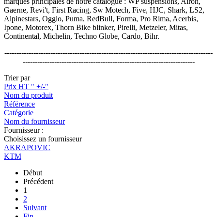
marques principales de notre catalogue : WP suspensions, Airoh,
Gaerne, Revi't, First Racing, Sw Motech, Five, HJC, Shark, LS2,
Alpinestars, Oggio, Puma, RedBull, Forma, Pro Rima, Acerbis,
Ipone, Motorex, Thorn Bike blinker, Pirelli, Metzeler, Mitas,
Continental, Michelin, Techno Globe, Cardo, Bihr.
--------------------------------------------------------------------------------------
-----------------------------------------------------------------------
Trier par
Prix HT " +/-"
Nom du produit
Référence
Catégorie
Nom du fournisseur
Fournisseur :
Choisissez un fournisseur
AKRAPOVIC
KTM
Début
Précédent
1
2
Suivant
Fin