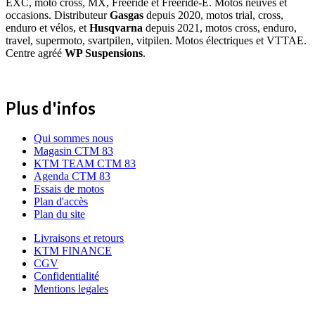
EXC, moto cross, MX, Freeride et Freeride-E. Motos neuves et
occasions. Distributeur
Gasgas
depuis 2020, motos trial, cross,
enduro et vélos, et
Husqvarna
depuis 2021, motos cross, enduro,
travel, supermoto, svartpilen, vitpilen. Motos électriques et VTTAE.
Centre agréé
WP Suspensions
.
Plus d'infos
Qui sommes nous
Magasin CTM 83
KTM TEAM CTM 83
Agenda CTM 83
Essais de motos
Plan d'accès
Plan du site
Livraisons et retours
KTM FINANCE
CGV
Confidentialité
Mentions legales