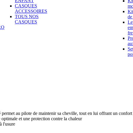
ENFANT
Ki
CASQUES
mo
ACCESSOIRES
Ki
TOUS NOS
de
CASQUES
Le
RO
em
fre
Pr
aux
Se
po
 permet au pilote de maintenir sa cheville, tout en lui offrant un confort
 optimale et une protection contre la chaleur
à l'usure