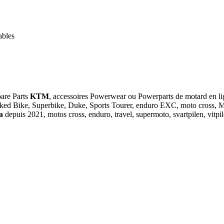
ables
pare Parts
KTM
, accessoires Powerwear ou Powerparts de motar
ked Bike, Superbike, Duke, Sports Tourer, enduro EXC, moto cross, MX
na
depuis 2021, motos cross, enduro, travel, supermoto, svartpilen, vit