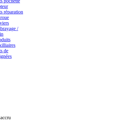
ts pochette
teur
ts réparation
 roue
viers
brayage /
in
oduits
illiaires
ts de
ignées
 accru