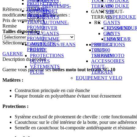
GANTS
TOUT-
790 DUKE
PROTECTION /
promo
PRINTEMPS-
TERRAIN
890 DUKE
ALARME
Référence : 2190-001
SUPERSPORT
ETE
GANTS TOUT-
990
Pièces offroad
modificateur de prix des variantes :
PROMO
GANTS
TERRAIN
SUPERDUKE
Prix ​​de vente
399,90 €
TRAVEL
AUTOMNE-
RC
GANTS
Remise
PROMO
HIVER
CROSS/ENDU
125/200/390
Tailles disponibles :
TRIAL
GANTS
GANTS
RC
PROMO
FEMME
ENFANT
1190 RC8/R
Sélectionner
E-MOBILITY
PANTALONS/JEANS
PROTECTIONS
690 LC4
PROMO
PILOTE
TOUT-
950/990
GAERNE
PROTECTIONS
TERRAIN
SUPERMOTO
Description du produit
PILOTES
ACCESSOIRES
VÊTEMENTS
TOUT-
Gaerne vous présente ses
bottes moto tout terrain SG-10
PLUIE
TERRAIN
EQUIPEMENT VELO
Matières :
Construction principale en cuir étanche
Plaque frontale en polyuréthane évitant tout écrasement
Protections :
Système exclusif de pivotement de cheville : cette fonctionnalité
Caoutchouc sur le côté intérieur de la botte, pour une adhérence
Semelle en caoutchouc bi-composite antidérapante et résistante 