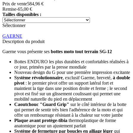
Prix ​​de vente
584,96 €
Remise
-65,00 €
Tailles disponibles :
Sélectionner
GAERNE
Description du produit
Gaerne vous présente ses
bottes moto tout terrain SG-12
Bottes ENDURO les plus durables et confortables réalisées à
ce jour, primées par la presse mondiale
Nouveau design du G pour une première impression excitante
Système révolutionnaire
, exclusif Gaerne, breveté,
à double
pivot
: le premier pivot offre un support latéral fort et
maintient la tige dans une position droite et ferme ; le second
pivot est fixé sur un glissement coulissant qui permet une
mobilité naturelle du pied en déplacement
Caoutchouc "Guard Grip"
sur le côté intérieur de la botte
qui permet de sentir très bien l'adhérence de la moto et qui
offre un rembourrage résistant à la chaleur sur votre jambe
Plaque avant protège-tibia
thermoplastique de forme
anatomique pour un ajustement parfait
Système de fermeture par boucles en alliage léger
qui