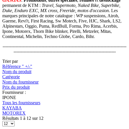
GASGAS
.
Promotions
,
offres spéciales
,
remises
et
déstockage
permanent de KTM :
Travel, Supermoto, Naked Bike, Superbike,
Duke, Enduro EXC, MX cross, Freeride, motos d'occasion
. Les
marques principales de notre catalogue : WP suspensions, Airoh,
Gaerne, Revi't, First Racing, Sw Motech, Five, HJC, Shark, LS2,
Alpinestars, Oggio, Puma, RedBull, Forma, Pro Rima, Acerbis,
Ipone, Motorex, Thorn Bike blinker, Pirelli, Metzeler, Mitas,
Continental, Michelin, Techno Globe, Cardo, Bihr.
--------------------------------------------------------------------------------------
-----------------------------------------------------------------------
Trier par
Référence " +/-"
Nom du produit
Catégorie
Nom du fournisseur
Prix du produit
Fournisseur :
IPONE
Tous les fournisseurs
KAYABA
MOTOREX
Résultats 1 à 12 sur 12