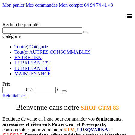
Mon panier
Mes commandes
Mon compte
04 94 74 41 43
≡
Recherche produits
Catégorie
Tout(e) Catégorie
Tout(e) AUTRES CONSOMMABLES
ENTRETIEN
LUBRIFIANT 2T
LUBRIFIANT 4T
MAINTENANCE
Prix
€
à
€
Réinitialiser
Bienvenue dans notre
SHOP CTM 83
Boutique de vente en ligne pour commander vos
équipements,
accessoires et vêtements Powerwear et Powerparts
,
consommables pour votre moto
KTM
,
HUSQVARNA
et