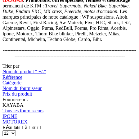
GASGAS
.
Promotions
,
offres spéciales
,
remises
et
déstockage
permanent de KTM :
Travel, Supermoto, Naked Bike, Superbike,
Duke, Enduro EXC, MX cross, Freeride, motos d'occasion
. Les
marques principales de notre catalogue : WP suspensions, Airoh,
Gaerne, Revi't, First Racing, Sw Motech, Five, HJC, Shark, LS2,
Alpinestars, Oggio, Puma, RedBull, Forma, Pro Rima, Acerbis,
Ipone, Motorex, Thorn Bike blinker, Pirelli, Metzeler, Mitas,
Continental, Michelin, Techno Globe, Cardo, Bihr.
--------------------------------------------------------------------------------------
-----------------------------------------------------------------------
Trier par
Nom du produit " +/-"
Référence
Catégorie
Nom du fournisseur
Prix du produit
Fournisseur :
KAYABA
Tous les fournisseurs
IPONE
MOTOREX
Résultats 1 à 1 sur 1