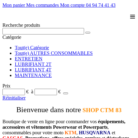
Mon panier
Mes commandes
Mon compte
04 94 74 41 43
≡
Recherche produits
Catégorie
Tout(e) Catégorie
Tout(e) AUTRES CONSOMMABLES
ENTRETIEN
LUBRIFIANT 2T
LUBRIFIANT 4T
MAINTENANCE
Prix
€
à
€
Réinitialiser
Bienvenue dans notre
SHOP CTM 83
Boutique de vente en ligne pour commander vos
équipements,
accessoires et vêtements Powerwear et Powerparts
,
consommables pour votre moto
KTM
,
HUSQVARNA
et