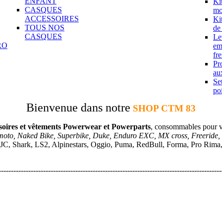
ENFANT
Ki
CASQUES
mo
ACCESSOIRES
Ki
TOUS NOS
de
CASQUES
Le
RO
em
fre
Pr
aux
Se
po
Bienvenue dans notre
SHOP CTM 83
soires et vêtements Powerwear et Powerparts
, consommables pour 
moto, Naked Bike, Superbike, Duke, Enduro EXC, MX cross, Freeride,
JC, Shark, LS2, Alpinestars, Oggio, Puma, RedBull, Forma, Pro Rima, A
------------------------------------------------------------------------------------------