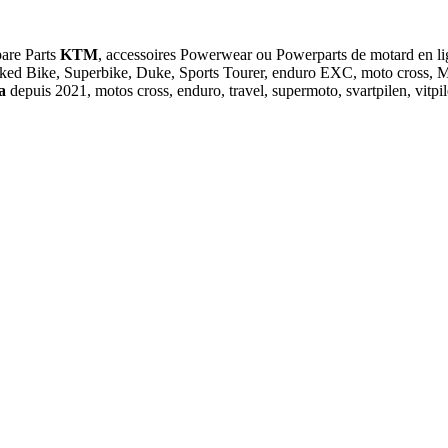
pare Parts
KTM
, accessoires Powerwear ou Powerparts de motar
ked Bike, Superbike, Duke, Sports Tourer, enduro EXC, moto cross, MX
na
depuis 2021, motos cross, enduro, travel, supermoto, svartpilen, vit