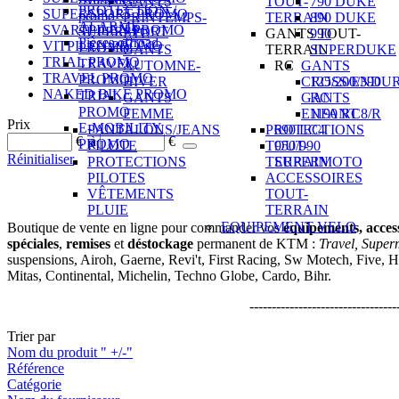
GANTS
TOUT-
790 DUKE
PROTECTION /
SUPERSPORT PROMO
promo
PRINTEMPS-
TERRAIN
890 DUKE
ALARME
SVARTPILEN PROMO
SUPERSPORT
ETE
GANTS TOUT-
990
Pièces offroad
VITPILEN PROMO
PROMO
GANTS
TERRAIN
SUPERDUKE
TRIAL PROMO
TRAVEL
AUTOMNE-
RC
GANTS
TRAVEL PROMO
PROMO
HIVER
CROSS/ENDU
125/200/390
NAKED BIKE PROMO
TRIAL
GANTS
GANTS
RC
PROMO
FEMME
ENFANT
1190 RC8/R
Prix
E-MOBILITY
PANTALONS/JEANS
PROTECTIONS
690 LC4
€
à
€
PROMO
PILOTE
TOUT-
950/990
Réinitialiser
PROTECTIONS
TERRAIN
SUPERMOTO
PILOTES
ACCESSOIRES
VÊTEMENTS
TOUT-
PLUIE
TERRAIN
EQUIPEMENT VELO
Boutique de vente en ligne pour commander vos
équipements, acces
spéciales
,
remises
et
déstockage
permanent de KTM :
Travel, Super
suspensions, Airoh, Gaerne, Revi't, First Racing, Sw Motech, Five, H
Mitas, Continental, Michelin, Techno Globe, Cardo, Bihr.
---------------------------------
Trier par
Nom du produit " +/-"
Référence
Catégorie