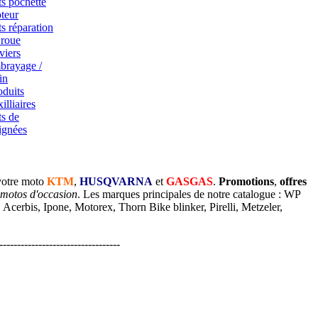
ts pochette
teur
ts réparation
 roue
viers
brayage /
in
oduits
illiaires
ts de
ignées
votre moto
KTM
,
HUSQVARNA
et
GASGAS
.
Promotions
,
offres
 motos d'occasion
. Les marques principales de notre catalogue : WP
cerbis, Ipone, Motorex, Thorn Bike blinker, Pirelli, Metzeler,
----------------------------------