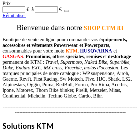
Prix
€
à
€
Réinitialiser
Bienvenue dans notre
SHOP CTM 83
Boutique de vente en ligne pour commander vos
équipements,
accessoires et vêtements Powerwear et Powerparts
,
consommables pour votre moto
KTM
,
HUSQVARNA
et
GASGAS
.
Promotions
,
offres spéciales
,
remises
et
déstockage
permanent de KTM :
Travel, Supermoto, Naked Bike, Superbike,
Duke, Enduro EXC, MX cross, Freeride, motos d'occasion
. Les
marques principales de notre catalogue : WP suspensions, Airoh,
Gaerne, Revi't, First Racing, Sw Motech, Five, HJC, Shark, LS2,
Alpinestars, Oggio, Puma, RedBull, Forma, Pro Rima, Acerbis,
Ipone, Motorex, Thorn Bike blinker, Pirelli, Metzeler, Mitas,
Continental, Michelin, Techno Globe, Cardo, Bihr.
--------------------------------------------------------------------------------------
-----------------------------------------------------------------------
Solutions KTM