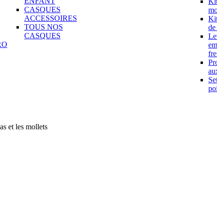
ENFANT
Ki
CASQUES
mo
ACCESSOIRES
Ki
TOUS NOS
de
CASQUES
Le
RO
em
fre
Pr
aux
Se
po
as et les mollets