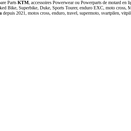
pare Parts
KTM
, accessoires Powerwear ou Powerparts de motar
ked Bike, Superbike, Duke, Sports Tourer, enduro EXC, moto cross, MX
na
depuis 2021, motos cross, enduro, travel, supermoto, svartpilen, vit