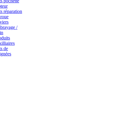
ts pochette
teur
ts réparation
 roue
viers
brayage /
in
oduits
illiaires
ts de
ignées