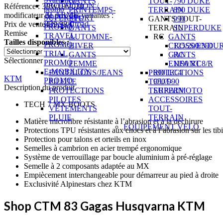
GANTS
TOUT-
790 DUKE
PROTECTION /
Référence : 3PW19V030
promo
PRINTEMPS-
TERRAIN
890 DUKE
ALARME
modificateur de prix des variantes :
SUPERSPORT
ETE
GANTS TOUT-
990
Pièces offroad
Prix ​​de vente
439,98 €
PROMO
GANTS
TERRAIN
SUPERDUKE
Remise
TRAVEL
AUTOMNE-
RC
GANTS
Tailles disponibles :
PROMO
HIVER
CROSS/ENDU
125/200/390
TRIAL
GANTS
GANTS
RC
Sélectionner
PROMO
FEMME
ENFANT
1190 RC8/R
E-MOBILITY
PANTALONS/JEANS
PROTECTIONS
690 LC4
KTM
PROMO
PILOTE
TOUT-
950/990
Description du produit
PROTECTIONS
TERRAIN
SUPERMOTO
PILOTES
ACCESSOIRES
TECH 7 MX BOOTS
VÊTEMENTS
TOUT-
PLUIE
TERRAIN
Matière microfibre résistante à l’abrasion et à la déchirure
EQUIPEMENT VELO
Protections TPU résistantes aux chocs et à l’abrasion sur les tibi
Protection pour talons et orteils en inox
Semelles à cambrion en acier trempé ergonomique
Système de verrouillage par boucle aluminium à pré-réglage
Semelle à 2 composants adaptée au MX
Empiècement interchangeable pour démarreur au pied à droite
Exclusivité Alpinestars chez KTM
Shop CTM 83 Gagas Husqvarna KTM