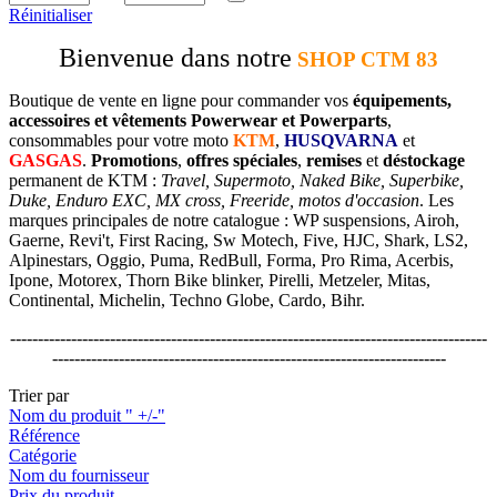
Réinitialiser
Bienvenue dans notre
SHOP CTM 83
Boutique de vente en ligne pour commander vos
équipements,
accessoires et vêtements Powerwear et Powerparts
,
consommables pour votre moto
KTM
,
HUSQVARNA
et
GASGAS
.
Promotions
,
offres spéciales
,
remises
et
déstockage
permanent de KTM :
Travel, Supermoto, Naked Bike, Superbike,
Duke, Enduro EXC, MX cross, Freeride, motos d'occasion
. Les
marques principales de notre catalogue : WP suspensions, Airoh,
Gaerne, Revi't, First Racing, Sw Motech, Five, HJC, Shark, LS2,
Alpinestars, Oggio, Puma, RedBull, Forma, Pro Rima, Acerbis,
Ipone, Motorex, Thorn Bike blinker, Pirelli, Metzeler, Mitas,
Continental, Michelin, Techno Globe, Cardo, Bihr.
--------------------------------------------------------------------------------------
-----------------------------------------------------------------------
Trier par
Nom du produit " +/-"
Référence
Catégorie
Nom du fournisseur
Prix du produit