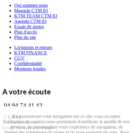
Qui sommes nous
Magasin CTM 83
KTM TEAM CTM 83
Agenda CTM 83
Essais de motos
Plan d'accès
Plan du site
Livraisons et retours
KTM FINANCE
CGV
Confidentialité
Mentions legales
A votre écoute
04 94 74 41 43
En poursuivant votre navigation sur ce site, vous acceptez
CTM 83
l’utilisation de cookies nous permettant d'améliorer la qualité de nos
161 rue de Hyères
services, de personnaliser votre expérience de navigation, de
83140 Six-Fours les Plages
réaliser des statistiques de visites et de nous souvenir de vous. Pour