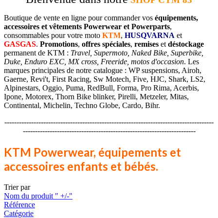
Boutique de vente en ligne pour commander vos
équipements,
accessoires et vêtements Powerwear et Powerparts
,
consommables pour votre moto
KTM
,
HUSQVARNA
et
GASGAS
.
Promotions
,
offres spéciales
,
remises
et
déstockage
permanent de KTM :
Travel, Supermoto, Naked Bike, Superbike,
Duke, Enduro EXC, MX cross, Freeride, motos d'occasion
. Les
marques principales de notre catalogue : WP suspensions, Airoh,
Gaerne, Revi't, First Racing, Sw Motech, Five, HJC, Shark, LS2,
Alpinestars, Oggio, Puma, RedBull, Forma, Pro Rima, Acerbis,
Ipone, Motorex, Thorn Bike blinker, Pirelli, Metzeler, Mitas,
Continental, Michelin, Techno Globe, Cardo, Bihr.
--------------------------------------------------------------------------------------
-----------------------------------------------------------------------
KTM Powerwear, équipements et
accessoires enfants et bébés.
Trier par
Nom du produit " +/-"
Référence
Catégorie