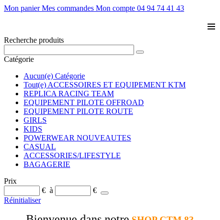
Mon panier
Mes commandes
Mon compte
04 94 74 41 43
≡
Recherche produits
Catégorie
Aucun(e) Catégorie
Tout(e) ACCESSOIRES ET EQUIPEMENT KTM
REPLICA RACING TEAM
EQUIPEMENT PILOTE OFFROAD
EQUIPEMENT PILOTE ROUTE
GIRLS
KIDS
POWERWEAR NOUVEAUTES
CASUAL
ACCESSORIES/LIFESTYLE
BAGAGERIE
Prix
€
à
€
Réinitialiser
Bienvenue dans notre
SHOP CTM 83