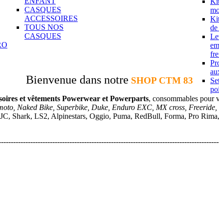
ENFANT
Ki
CASQUES
mo
ACCESSOIRES
Ki
TOUS NOS
de
CASQUES
Le
RO
em
fre
Pr
aux
Bienvenue dans notre
SHOP CTM 83
Se
po
soires et vêtements Powerwear et Powerparts
, consommables pour 
moto, Naked Bike, Superbike, Duke, Enduro EXC, MX cross, Freeride,
JC, Shark, LS2, Alpinestars, Oggio, Puma, RedBull, Forma, Pro Rima, A
------------------------------------------------------------------------------------------