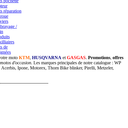
ts pochette
teur
ts réparation
 roue
viers
brayage /
in
oduits
illiaires
ts de
ignées
votre moto
KTM
,
HUSQVARNA
et
GASGAS
.
Promotions
,
offres
 motos d'occasion
. Les marques principales de notre catalogue : WP
cerbis, Ipone, Motorex, Thorn Bike blinker, Pirelli, Metzeler,
----------------------------------