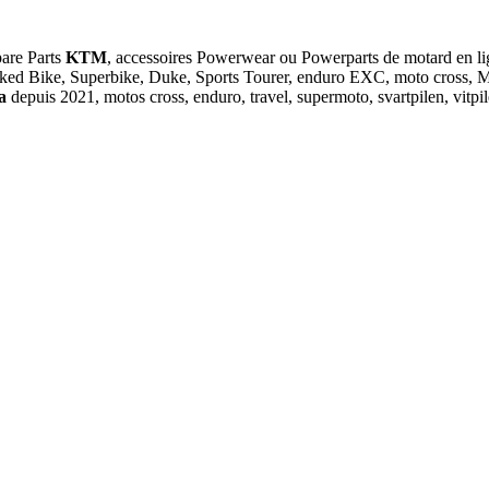
pare Parts
KTM
, accessoires Powerwear ou Powerparts de motar
ked Bike, Superbike, Duke, Sports Tourer, enduro EXC, moto cross, MX
na
depuis 2021, motos cross, enduro, travel, supermoto, svartpilen, vit