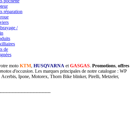
ts pochette
teur
ts réparation
 roue
viers
brayage /
in
oduits
illiaires
ts de
ignées
votre moto
KTM
,
HUSQVARNA
et
GASGAS
.
Promotions
,
offres
 motos d'occasion
. Les marques principales de notre catalogue : WP
cerbis, Ipone, Motorex, Thorn Bike blinker, Pirelli, Metzeler,
----------------------------------