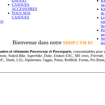
ENFANT
Ki
CASQUES
mo
ACCESSOIRES
Ki
TOUS NOS
de
CASQUES
Le
RO
em
fre
Pr
aux
Se
Bienvenue dans notre
SHOP CTM 83
po
soires et vêtements Powerwear et Powerparts
, consommables pour 
moto, Naked Bike, Superbike, Duke, Enduro EXC, MX cross, Freeride,
JC, Shark, LS2, Alpinestars, Oggio, Puma, RedBull, Forma, Pro Rima, A
------------------------------------------------------------------------------------------