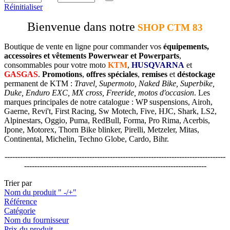
Réinitialiser
Bienvenue dans notre
SHOP CTM 83
Boutique de vente en ligne pour commander vos
équipements,
accessoires et vêtements Powerwear et Powerparts
,
consommables pour votre moto
KTM
,
HUSQVARNA
et
GASGAS
.
Promotions
,
offres spéciales
,
remises
et
déstockage
permanent de KTM :
Travel, Supermoto, Naked Bike, Superbike,
Duke, Enduro EXC, MX cross, Freeride, motos d'occasion
. Les
marques principales de notre catalogue : WP suspensions, Airoh,
Gaerne, Revi't, First Racing, Sw Motech, Five, HJC, Shark, LS2,
Alpinestars, Oggio, Puma, RedBull, Forma, Pro Rima, Acerbis,
Ipone, Motorex, Thorn Bike blinker, Pirelli, Metzeler, Mitas,
Continental, Michelin, Techno Globe, Cardo, Bihr.
--------------------------------------------------------------------------------------
-----------------------------------------------------------------------
Trier par
Nom du produit " -/+"
Référence
Catégorie
Nom du fournisseur
Prix du produit