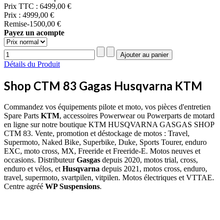
Prix TTC :
6499,00 €
Prix :
4999,00 €
Remise
-1500,00 €
Payez un acompte
Détails du Produit
Shop CTM 83 Gagas Husqvarna KTM
Commandez vos équipements pilote et moto, vos pièces d'entretien
Spare Parts
KTM
, accessoires Powerwear ou Powerparts de motard
en ligne sur notre boutique KTM HUSQVARNA GASGAS SHOP
CTM 83. Vente, promotion et déstockage de motos : Travel,
Supermoto, Naked Bike, Superbike, Duke, Sports Tourer, enduro
EXC, moto cross, MX, Freeride et Freeride-E. Motos neuves et
occasions. Distributeur
Gasgas
depuis 2020, motos trial, cross,
enduro et vélos, et
Husqvarna
depuis 2021, motos cross, enduro,
travel, supermoto, svartpilen, vitpilen. Motos électriques et VTTAE.
Centre agréé
WP Suspensions
.