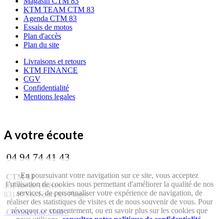
Magasin CTM 83
KTM TEAM CTM 83
Agenda CTM 83
Essais de motos
Plan d'accès
Plan du site
Livraisons et retours
KTM FINANCE
CGV
Confidentialité
Mentions legales
A votre écoute
04 94 74 41 43
En poursuivant votre navigation sur ce site, vous acceptez
CTM 83
l’utilisation de cookies nous permettant d'améliorer la qualité de nos
161 rue de Hyères
services, de personnaliser votre expérience de navigation, de
83140 Six-Fours les Plages
réaliser des statistiques de visites et de nous souvenir de vous. Pour
révoquer ce consentement, ou en savoir plus sur les cookies que
Contact par Mail >