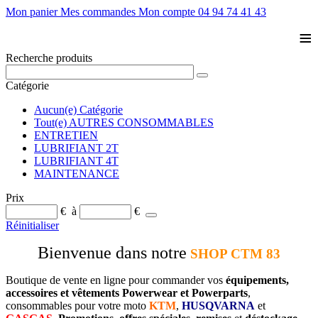
Mon panier
Mes commandes
Mon compte
04 94 74 41 43
≡
Recherche produits
Catégorie
Aucun(e) Catégorie
Tout(e) AUTRES CONSOMMABLES
ENTRETIEN
LUBRIFIANT 2T
LUBRIFIANT 4T
MAINTENANCE
Prix
€
à
€
Réinitialiser
Bienvenue dans notre
SHOP CTM 83
Boutique de vente en ligne pour commander vos
équipements,
accessoires et vêtements Powerwear et Powerparts
,
consommables pour votre moto
KTM
,
HUSQVARNA
et