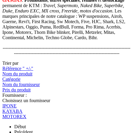
GASGAS
.
Promotions
,
offres spéciales
,
remises
et
déstockage
permanent de KTM :
Travel, Supermoto, Naked Bike, Superbike,
Duke, Enduro EXC, MX cross, Freeride, motos d'occasion
. Les
marques principales de notre catalogue : WP suspensions, Airoh,
Gaerne, Revi't, First Racing, Sw Motech, Five, HJC, Shark, LS2,
Alpinestars, Oggio, Puma, RedBull, Forma, Pro Rima, Acerbis,
Ipone, Motorex, Thorn Bike blinker, Pirelli, Metzeler, Mitas,
Continental, Michelin, Techno Globe, Cardo, Bihr.
--------------------------------------------------------------------------------------
-----------------------------------------------------------------------
Trier par
Référence " +/-"
Nom du produit
Catégorie
Nom du fournisseur
Prix du produit
Fournisseur :
Choisissez un fournisseur
IPONE
KAYABA
MOTOREX
Début
Précédent