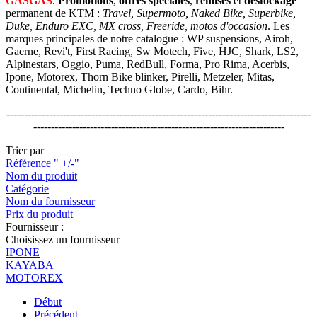
GASGAS
.
Promotions
,
offres spéciales
,
remises
et
déstockage
permanent de KTM :
Travel, Supermoto, Naked Bike, Superbike,
Duke, Enduro EXC, MX cross, Freeride, motos d'occasion
. Les
marques principales de notre catalogue : WP suspensions, Airoh,
Gaerne, Revi't, First Racing, Sw Motech, Five, HJC, Shark, LS2,
Alpinestars, Oggio, Puma, RedBull, Forma, Pro Rima, Acerbis,
Ipone, Motorex, Thorn Bike blinker, Pirelli, Metzeler, Mitas,
Continental, Michelin, Techno Globe, Cardo, Bihr.
--------------------------------------------------------------------------------------
-----------------------------------------------------------------------
Trier par
Référence " +/-"
Nom du produit
Catégorie
Nom du fournisseur
Prix du produit
Fournisseur :
Choisissez un fournisseur
IPONE
KAYABA
MOTOREX
Début
Précédent