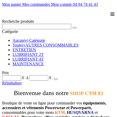
Mon panier
Mes commandes
Mon compte
04 94 74 41 43
≡
Recherche produits
Catégorie
Aucun(e) Catégorie
Tout(e) AUTRES CONSOMMABLES
ENTRETIEN
LUBRIFIANT 2T
LUBRIFIANT 4T
MAINTENANCE
Prix
€
à
€
Réinitialiser
Bienvenue dans notre
SHOP CTM 83
Boutique de vente en ligne pour commander vos
équipements,
accessoires et vêtements Powerwear et Powerparts
,
consommables pour votre moto
KTM
,
HUSQVARNA
et