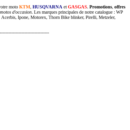
votre moto
KTM
,
HUSQVARNA
et
GASGAS
.
Promotions
,
offres
 motos d'occasion
. Les marques principales de notre catalogue : WP
cerbis, Ipone, Motorex, Thorn Bike blinker, Pirelli, Metzeler,
----------------------------------