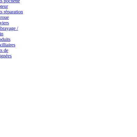
ts pochette
teur
ts réparation
 roue
viers
brayage /
in
oduits
illiaires
ts de
ignées