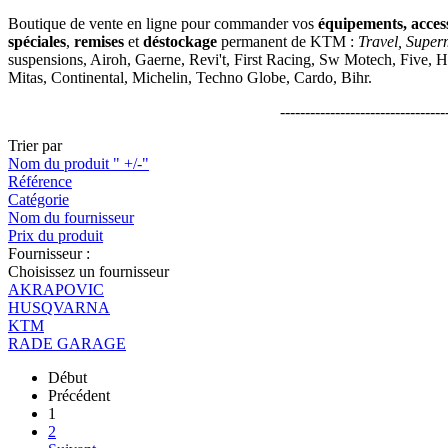
Boutique de vente en ligne pour commander vos
équipements, acces
spéciales
,
remises
et
déstockage
permanent de KTM :
Travel, Super
suspensions, Airoh, Gaerne, Revi't, First Racing, Sw Motech, Five, H
Mitas, Continental, Michelin, Techno Globe, Cardo, Bihr.
---------------------------------
Trier par
Nom du produit " +/-"
Référence
Catégorie
Nom du fournisseur
Prix du produit
Fournisseur :
Choisissez un fournisseur
AKRAPOVIC
HUSQVARNA
KTM
RADE GARAGE
Début
Précédent
1
2