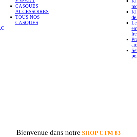
ENFANT
Ki
CASQUES
mo
ACCESSOIRES
Ki
TOUS NOS
de
CASQUES
Le
RO
em
fre
Pr
aux
Se
po
Bienvenue dans notre
SHOP CTM 83