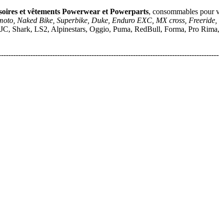
soires et vêtements Powerwear et Powerparts
, consommables pour 
moto, Naked Bike, Superbike, Duke, Enduro EXC, MX cross, Freeride,
JC, Shark, LS2, Alpinestars, Oggio, Puma, RedBull, Forma, Pro Rima, A
------------------------------------------------------------------------------------------