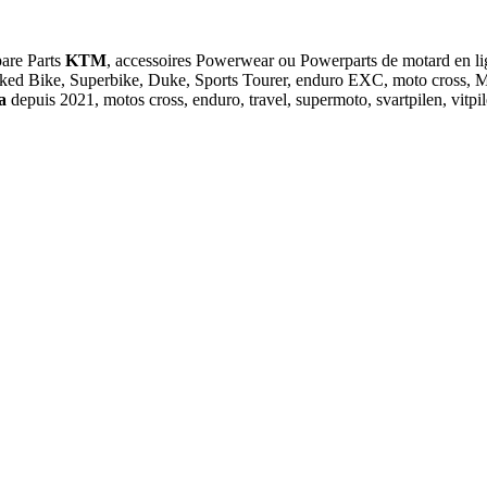
pare Parts
KTM
, accessoires Powerwear ou Powerparts de motar
ked Bike, Superbike, Duke, Sports Tourer, enduro EXC, moto cross, MX
na
depuis 2021, motos cross, enduro, travel, supermoto, svartpilen, vit