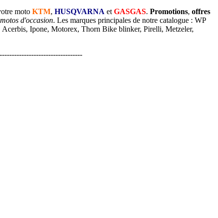
votre moto
KTM
,
HUSQVARNA
et
GASGAS
.
Promotions
,
offres
 motos d'occasion
. Les marques principales de notre catalogue : WP
cerbis, Ipone, Motorex, Thorn Bike blinker, Pirelli, Metzeler,
----------------------------------