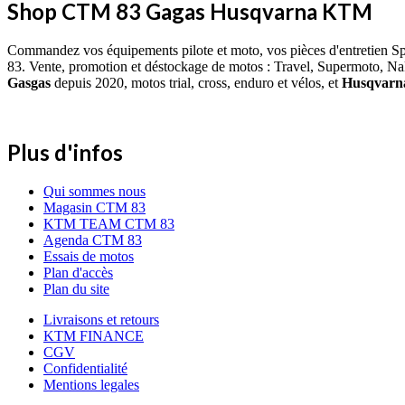
Shop CTM 83 Gagas Husqvarna KTM
Commandez vos équipements pilote et moto, vos pièces d'entretien S
83. Vente, promotion et déstockage de motos : Travel, Supermoto, Na
Gasgas
depuis 2020, motos trial, cross, enduro et vélos, et
Husqvar
Plus d'infos
Qui sommes nous
Magasin CTM 83
KTM TEAM CTM 83
Agenda CTM 83
Essais de motos
Plan d'accès
Plan du site
Livraisons et retours
KTM FINANCE
CGV
Confidentialité
Mentions legales