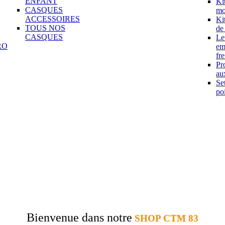
ENFANT
Ki
CASQUES
mo
ACCESSOIRES
Ki
TOUS NOS
de
CASQUES
Le
RO
em
fre
Pr
aux
Se
po
Bienvenue dans notre
SHOP CTM 83