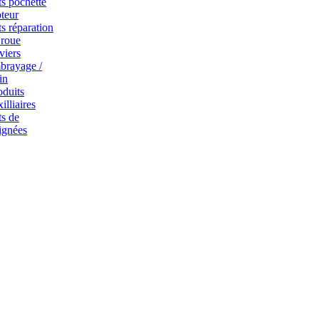
ts pochette
teur
ts réparation
 roue
viers
brayage /
in
oduits
illiaires
ts de
ignées