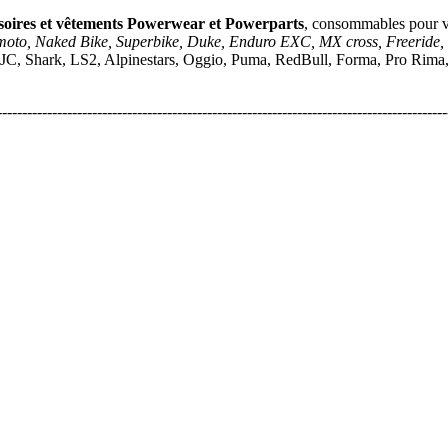
soires et vêtements Powerwear et Powerparts
, consommables pour 
moto, Naked Bike, Superbike, Duke, Enduro EXC, MX cross, Freeride,
JC, Shark, LS2, Alpinestars, Oggio, Puma, RedBull, Forma, Pro Rima, A
------------------------------------------------------------------------------------------