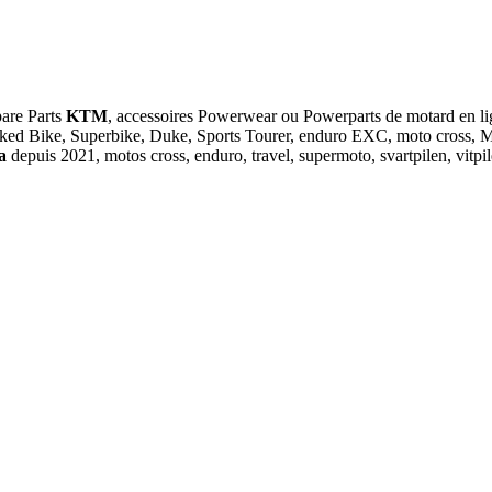
pare Parts
KTM
, accessoires Powerwear ou Powerparts de motar
ked Bike, Superbike, Duke, Sports Tourer, enduro EXC, moto cross, MX
na
depuis 2021, motos cross, enduro, travel, supermoto, svartpilen, vit