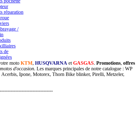
ts pochette
teur
ts réparation
 roue
viers
brayage /
in
oduits
illiaires
ts de
ignées
votre moto
KTM
,
HUSQVARNA
et
GASGAS
.
Promotions
,
offres
 motos d'occasion
. Les marques principales de notre catalogue : WP
cerbis, Ipone, Motorex, Thorn Bike blinker, Pirelli, Metzeler,
----------------------------------