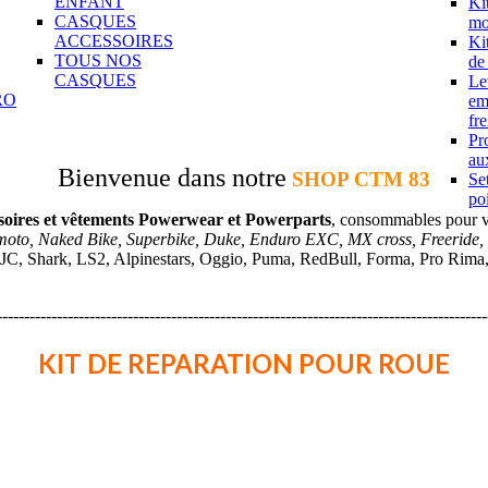
ENFANT
Ki
CASQUES
mo
ACCESSOIRES
Ki
TOUS NOS
de
CASQUES
Le
RO
em
fre
Pr
aux
Bienvenue dans notre
SHOP CTM 83
Se
po
soires et vêtements Powerwear et Powerparts
, consommables pour 
moto, Naked Bike, Superbike, Duke, Enduro EXC, MX cross, Freeride,
JC, Shark, LS2, Alpinestars, Oggio, Puma, RedBull, Forma, Pro Rima, A
------------------------------------------------------------------------------------------
KIT DE REPARATION POUR ROUE