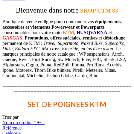
Bienvenue dans notre
SHOP CTM 83
Boutique de vente en ligne pour commander vos
équipements,
accessoires et vêtements Powerwear et Powerparts
,
consommables pour votre moto
KTM
,
HUSQVARNA
et
GASGAS
.
Promotions
,
offres spéciales
,
remises
et
déstockage
permanent de KTM :
Travel, Supermoto, Naked Bike, Superbike,
Duke, Enduro EXC, MX cross, Freeride, motos d'occasion
. Les
marques principales de notre catalogue : WP suspensions, Airoh,
Gaerne, Revi't, First Racing, Sw Motech, Five, HJC, Shark, LS2,
Alpinestars, Oggio, Puma, RedBull, Forma, Pro Rima, Acerbis,
Ipone, Motorex, Thorn Bike blinker, Pirelli, Metzeler, Mitas,
Continental, Michelin, Techno Globe, Cardo, Bihr.
--------------------------------------------------------------------------------------
-----------------------------------------------------------------------
SET DE POIGNEES KTM
Trier par
Nom du produit " +/-"
Référence
Catégorie