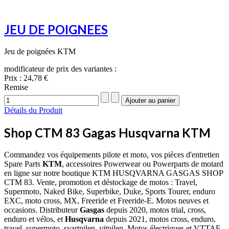
JEU DE POIGNEES
Jeu de poignées KTM
modificateur de prix des variantes :
Prix :
24,78 €
Remise
Détails du Produit
Shop CTM 83 Gagas Husqvarna KTM
Commandez vos équipements pilote et moto, vos pièces d'entretien
Spare Parts
KTM
, accessoires Powerwear ou Powerparts de motard
en ligne sur notre boutique KTM HUSQVARNA GASGAS SHOP
CTM 83. Vente, promotion et déstockage de motos : Travel,
Supermoto, Naked Bike, Superbike, Duke, Sports Tourer, enduro
EXC, moto cross, MX, Freeride et Freeride-E. Motos neuves et
occasions. Distributeur
Gasgas
depuis 2020, motos trial, cross,
enduro et vélos, et
Husqvarna
depuis 2021, motos cross, enduro,
travel, supermoto, svartpilen, vitpilen. Motos électriques et VTTAE.